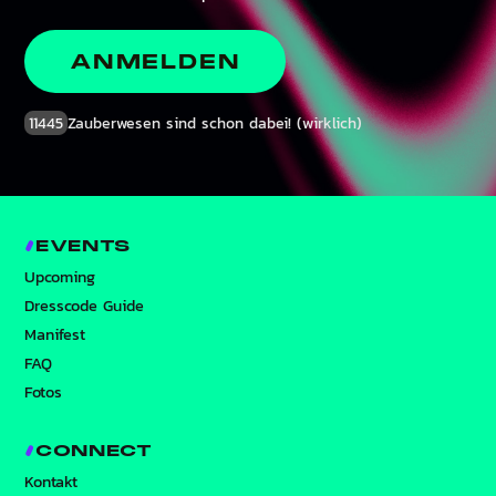
ANMELDEN
11445
Zauberwesen sind schon dabei! (wirklich)
EVENTS
Upcoming
Dresscode Guide
Manifest
FAQ
Fotos
CONNECT
Kontakt