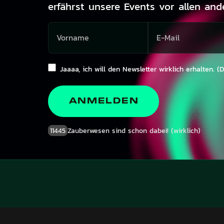
erfährst unsere Events vor allen and
Jaaaa, ich will den Newsletter wirklich erhalten. (
ANMELDEN
11445
Zauberwesen sind schon dabei! (wirklich)
EVENTS
CONNECT
Upcoming
Kontakt
Dresscode Guide
Mitwesen werden
Manifest