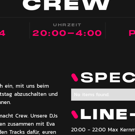
CREW
UHRZEIT
4
20:00
-
4:00
SPEC
h ein, mit uns beim
stag abzuschalten und
No items found.
nnen.
LINE
macht Crew. Unsere DJs
gen zusammen mit Eva
20:00 - 22:00 Max Kern
en Tracks dafür, euren