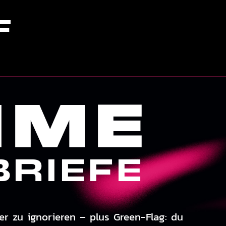
F
IME
BRIEFE
wer zu ignorieren – plus Green-Flag: du