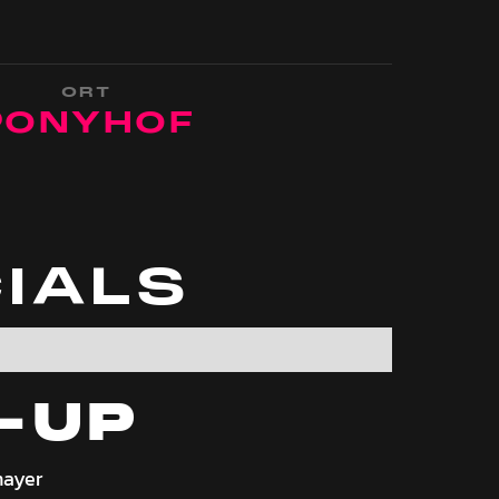
ORT
PONYHOF
IALS
-UP
mayer