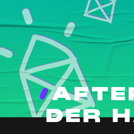
AFTE
DER 