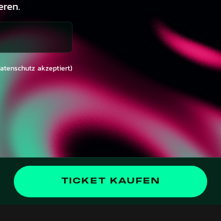
eren.
Datenschutz akzeptiert)
MONEY
(IL)LEGAL
TICKET KAUFEN
Spenden
AGB
Merch
Datenschutz
Geschenkgutscheine
Impressum