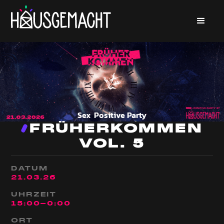
Sex Positive
Party
FRÜHERKOMMEN
VOL. 5
DATUM
21
.
03
.
26
UHRZEIT
15:00
-
0:00
ORT