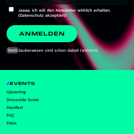
Jaaaa, ich will den Newsletter wirklich erhalten.
(Datenschutz akzeptiert)
ANMELDEN
11445
Zauberwesen sind schon dabei! (wirklich)
EVENTS
Upcoming
Dresscode Guide
Manifest
FAQ
Fotos