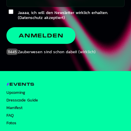
Jaaaa, ich will den Newsletter wirklich erhalten.
(Datenschutz akzeptiert)
ANMELDEN
11445
Zauberwesen sind schon dabei! (wirklich)
EVENTS
Upcoming
Dresscode Guide
Manifest
FAQ
Fotos