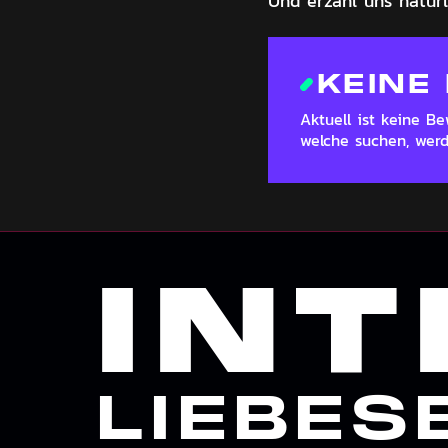
Und erzähl uns natürl
KEINE
Aktuell ist keine 
welche suchen, wer
INT
LIEBES