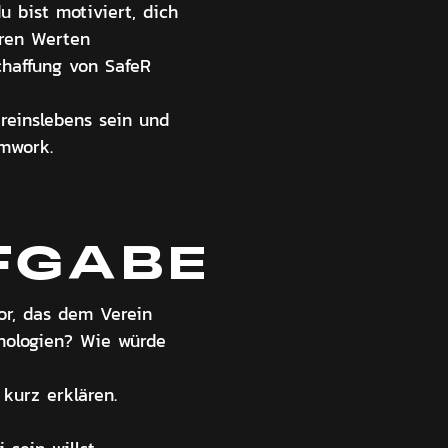
u bist motiviert, dich
eren Werten
chaffung von SafeR
ereinslebens sein und
amwork.
FGABE
or, das dem Verein
hnologien? Wie würde
kurz erklären.