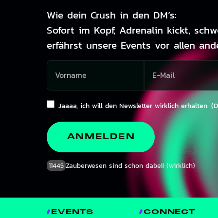
Wie dein Crush in den DM’s:
Sofort im Kopf, Adrenalin kickt, sch
erfährst unsere Events vor allen and
Jaaaa, ich will den Newsletter wirklich erhalten. (
ANMELDEN
11445
Zauberwesen sind schon dabei! (wirklich)
EVENTS
CONNECT