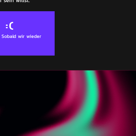
sein willst.
:(
. Sobald wir wieder