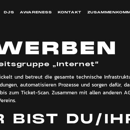
DJS
AWARENESS
KONTAKT
ZUSAMMENKOM
WERBEN
eitsgruppe „
Internet
“
ickelt und betreut die gesamte technische Infrastruk
ngen, automatisieren Prozesse und sorgen dafür, dass 
is zum Ticket-Scan. Zusammen mit allen anderen AGs
ereins.
 BIST DU/IH