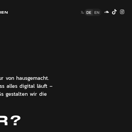
DE
EN
MEN
tur von hausgemacht.
alles digital läuft –
 gestalten wir die
R?